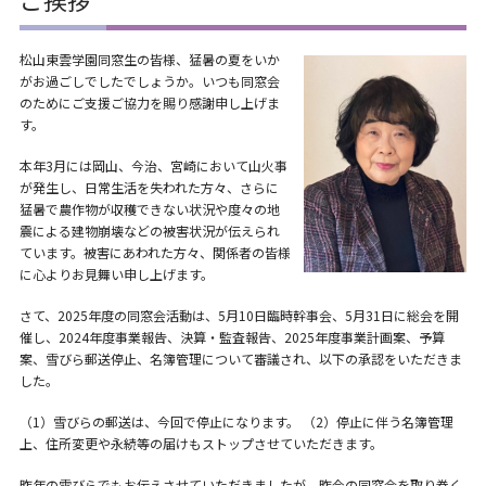
松山東雲学園同窓生の皆様、猛暑の夏をいか
がお過ごしでしたでしょうか。いつも同窓会
のためにご支援ご協力を賜り感謝申し上げま
す。
本年3月には岡山、今治、宮崎において山火事
が発生し、日常生活を失われた方々、さらに
猛暑で農作物が収穫できない状況や度々の地
震による建物崩壊などの被害状況が伝えられ
ています。被害にあわれた方々、関係者の皆様
に心よりお見舞い申し上げます。
さて、2025年度の同窓会活動は、5月10日臨時幹事会、5月31日に総会を開
催し、2024年度事業報告、決算・監査報告、2025年度事業計画案、予算
案、雪びら郵送停止、名簿管理について審議され、以下の承認をいただきま
した。
（1）雪びらの郵送は、今回で停止になります。 （2）停止に伴う名簿管理
上、住所変更や永続等の届けもストップさせていただきます。
昨年の雪びらでもお伝えさせていただきましたが、昨今の同窓会を取り巻く