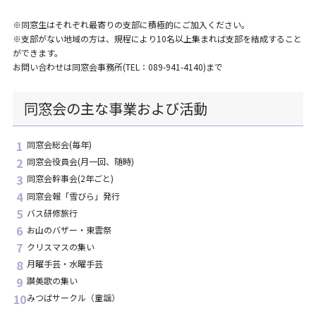
※同窓生はそれぞれ最寄りの支部に積極的にご加入ください。
※支部がない地域の方は、規程により10名以上集まれば支部を結成すること
ができます。
お問い合わせは同窓会事務所(TEL：089-941-4140)まで
同窓会の主な事業および活動
同窓会総会(毎年)
同窓会役員会(月一回、随時)
同窓会幹事会(2年ごと)
同窓会報「雪びら」発行
バス研修旅行
お山のバザー・東雲祭
クリスマスの集い
月曜手芸・水曜手芸
讃美歌の集い
みつばサークル（童謡）