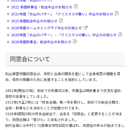
2022 年度幹事会・総会中止のお知らせ
2021年度「お山のバザー」「クリスマスの集い」中止のお知らせ
2021年度総会中止のお知らせ
2020年度ホームカミングデイ中止のお知らせ
2020年度「お山のバザー」・「クリスマスの集い」中止のお知らせ
2020年度幹事会、総会中止のお知らせ
同窓会について
松山東雲学園同窓会は、母校と会員の関係を密にして会員相互の親睦を深
め、母校の発展のために支援することを目的としています。
1892年(明治25年)、初めての卒業式以来、卒業生は時折集まり交流を温め、
母校の支援をしていました。
1913年(大正2年)には「校友会報」第一号を発行し、初めての総会を開き、
会則・幹事などを決めたことが記録されてます。
1928年(昭和3年)の校友会総会で、会名を「同窓会」と変更することが決ま
り、同窓会報は「雪びら」と命名されました。
初代会長には中村ミワ(高等女学校8回)が選ばれ、同窓会の歩みが始まりまし