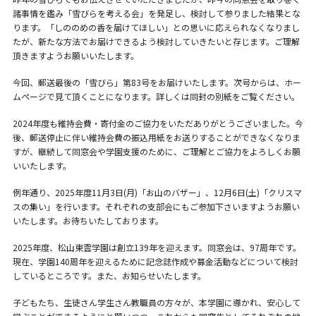
諸事情を鑑み「雪びらを考える会」を発足し、検討して参りました結果とな
ります。「しののめの香を届けてほしい」との思いに応えられなくなりまし
たが、新たな方法でお届けできるよう検討していきたいと存じます。ご理解
頂きますようお願いいたします。
今回、郵送最後の「雪びら」第83号をお届けいたします。次号からは、ホー
ムページで見て頂くことになります。詳しくは同封の別紙をご覧ください。
2024年度も維持会費・寄付金のご協力をいただありがとうございました。今
後、郵送停止に伴い維持会費の振込用紙をお送りすることができなくなりま
すが、継続して同窓会や学園支援のために、ご理解とご協力をよろしくお願
いいたします。
例年通り、2025年度11月3日(月)「お山のバザー」、12月6日(土)「クリスマ
スの集い」を行います。それぞれの支部会にもご参加下さいますようお願い
いたします。お待ちいたしております。
2025年度、松山東雲学園は創立139年を迎えます。同窓会は、97周年です。
現在、学園140周年を迎えるために記念誌作成や募金活動などについて検討
しているところです。また、お知らせいたします。
子どもたち、生徒さん学生さん教職員の方々が、本学園に導かれ、安心して