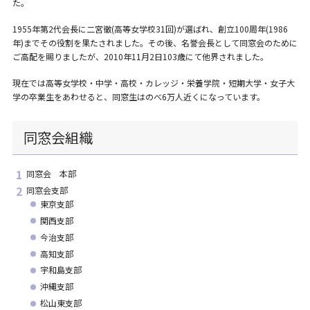
た。
1955年第2代会長に二宮徹(高等女学校31回)が選ばれ、創立100周年(1986
年)までその役割を果たされました。その後、名誉会長として同窓会のために
ご高配を賜りましたが、2010年11月2日103歳にて他界されました。
現在では高等女学校・中学・高校・カレッジ・栄養学院・短期大学・女子大
学の卒業生をあわせると、同窓生はのべ6万人近くになっています。
同窓会組織
同窓会 本部
同窓会支部
東京支部
関西支部
今治支部
高知支部
宇和島支部
沖縄支部
松山東支部