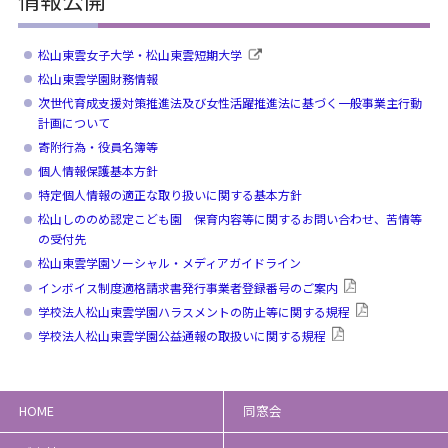
松山東雲女子大学・松山東雲短期大学
松山東雲学園財務情報
次世代育成支援対策推進法及び女性活躍推進法に基づく一般事業主行動
計画について
寄附行為・役員名簿等
個人情報保護基本方針
特定個人情報の適正な取り扱いに関する基本方針
松山しののめ認定こども園 保育内容等に関するお問い合わせ、苦情等
の受付先
松山東雲学園ソーシャル・メディアガイドライン
インボイス制度適格請求書発行事業者登録番号のご案内
学校法人松山東雲学園ハラスメントの防止等に関する規程
学校法人松山東雲学園公益通報の取扱いに関する規程
HOME
同窓会